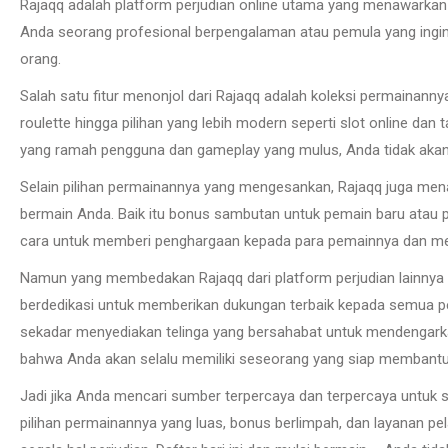
Rajaqq adalah platform perjudian online utama yang menawarkan
Anda seorang profesional berpengalaman atau pemula yang ingi
orang.
Salah satu fitur menonjol dari Rajaqq adalah koleksi permainannya
roulette hingga pilihan yang lebih modern seperti slot online dan
yang ramah pengguna dan gameplay yang mulus, Anda tidak aka
Selain pilihan permainannya yang mengesankan, Rajaqq juga m
bermain Anda. Baik itu bonus sambutan untuk pemain baru atau p
cara untuk memberi penghargaan kepada para pemainnya dan me
Namun yang membedakan Rajaqq dari platform perjudian lainnya 
berdedikasi untuk memberikan dukungan terbaik kepada semua pe
sekadar menyediakan telinga yang bersahabat untuk mendengarka
bahwa Anda akan selalu memiliki seseorang yang siap memban
Jadi jika Anda mencari sumber terpercaya dan terpercaya untuk
pilihan permainannya yang luas, bonus berlimpah, dan layanan p