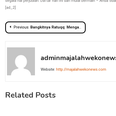
segala hal perjudian. Daftar hari ini dan mulai bermain – Anda ti
[ad_2]
Post
Previous:
Bangkitnya Ratuqq: Mengapa Pemain Tidak Bisa Mendapatkan Cukup
navigation
adminmajalahwekonew
Website:
http://majalahwekonews.com
Related Posts