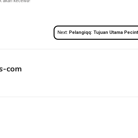
dak akan kecewa!
Next:
Pelangiqq: Tujuan Utama Pecinta Pok
s-com