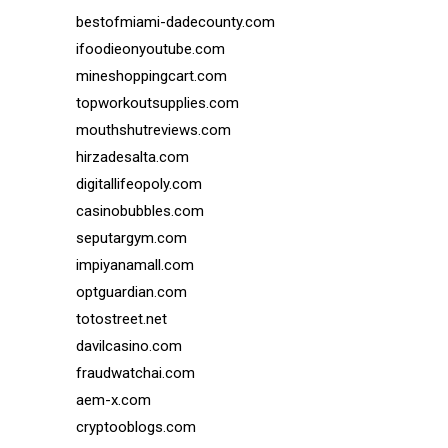
bestofmiami-dadecounty.com
ifoodieonyoutube.com
mineshoppingcart.com
topworkoutsupplies.com
mouthshutreviews.com
hirzadesalta.com
digitallifeopoly.com
casinobubbles.com
seputargym.com
impiyanamall.com
optguardian.com
totostreet.net
davilcasino.com
fraudwatchai.com
aem-x.com
cryptooblogs.com