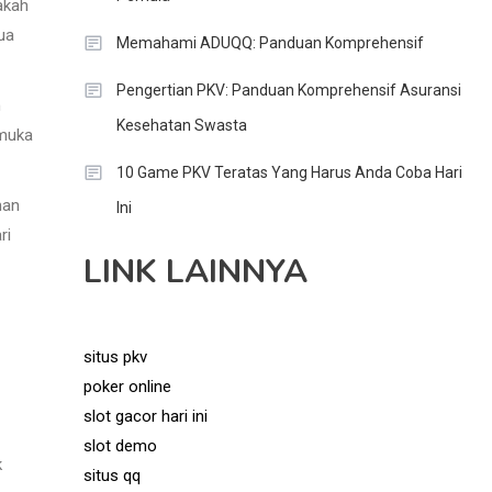
akah
ua
Memahami ADUQQ: Panduan Komprehensif
Pengertian PKV: Panduan Komprehensif Asuransi
n
Kesehatan Swasta
rmuka
10 Game PKV Teratas Yang Harus Anda Coba Hari
man
Ini
ri
LINK LAINNYA
situs pkv
poker online
slot gacor hari ini
slot demo
k
situs qq