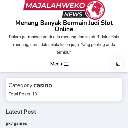
Skip
to
content
Menang Banyak Bermain Judi Slot
Online
Dalam permainan pasti ada menang dan kalah. Tidak selalu
menang, dan tidak selalu kalah juga. Yang penting anda
terhibur.
Menu
casino
Category:
Total Posts: 131
Latest Post
pkv games