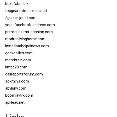
boxufabet.biz
topgearautoservices.net
figurine-jouet.com
your-facebook-address.com
perroquet-ma-passion.com
modrenlivinghome.com
instadatahelpainews.com
geekdailies.com
merchrain.com
kmbb28.com
callreportsforum.com
sokmilya.com
abyluny.com
boomjavtrk.com
apklead.net