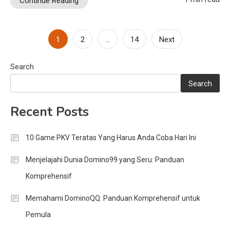
Continue Reading
Posts
1
2
…
14
Next
navigation
Search
Search
Recent Posts
10 Game PKV Teratas Yang Harus Anda Coba Hari Ini
Menjelajahi Dunia Domino99 yang Seru: Panduan
Komprehensif
Memahami DominoQQ: Panduan Komprehensif untuk
Pemula