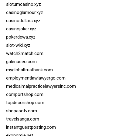
slotumcasino.xyz
casinoglamour.xyz
casinodollars.xyz
casinojoker.xyz
pokerdewa.xyz
slot-wiki.xyz
watch2match.com
galenaseo.com
myglobaltrustbank.com
employmentlawlawyergo.com
medicalmalpracticelawyersinc.com
comportshop.com
topdecorshop.com
shopasotv.com
travelsanga.com
instantguestposting.com
ekonomie.net