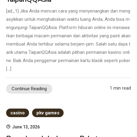
[ad_1] Jika Anda mencari cara yang menyenangkan dan meng
asyikkan untuk menghabiskan waktu luang Anda, Anda bisa m
engunjungi TaipanQQAsia. Platform hiburan online ini menawa
rkan berbagai macam permainan dan aktivitas yang pasti akan
membuat Anda terhibur selama berjam-jam. Salah satu daya t
arik utama TaipanQQAsia adalah pilihan permainan kasino onli
ne. Baik Anda penggemar permainan kartu klasik seperti poker
[…]
1 min read
Continue Reading
casino
pkv games
June 13, 2026