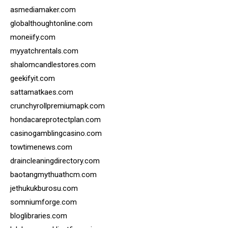
asmediamaker.com
globalthoughtonline.com
moneiify.com
myyatchrentals.com
shalomcandlestores.com
geekifyit.com
sattamatkaes.com
crunchyrollpremiumapk.com
hondacareprotectplan.com
casinogamblingcasino.com
towtimenews.com
draincleaningdirectory.com
baotangmythuathcm.com
jethukukburosu.com
somniumforge.com
bloglibraries.com