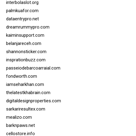
interbolaslot.org
palmkuafor.com
dataentrypro.net
dreamrummypro.com
kaiminsupport.com
belanjareceh.com
shannonsticker.com
insprationbuzz.com
passeiodebarcoarraial.com
fondworth.com
iamseharkhan.com
thelatestkhabrain.com
digitaldesignproperties.com
sarkariresultex.com
mealizo.com
barknpaws.net
cellostore.info