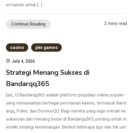
ermainan untuk […]
2 mins read
Continue Reading
casino
pkv games
July 4, 2026
Strategi Menang Sukses di
Bandarqq365
[ad_1] Bandarqq365 adalah platform perjudian online populer
yang menawarkan berbagai permainan kasino, termasuk Band
arqq, Poker, dan DominoQQ. Bagi mereka yang ingin meraih ke
suksesan dan menang besar di Bandarqq365, penting untuk m
emiliki strategi kemenangan. Berikut beberapa tips dan trik unt