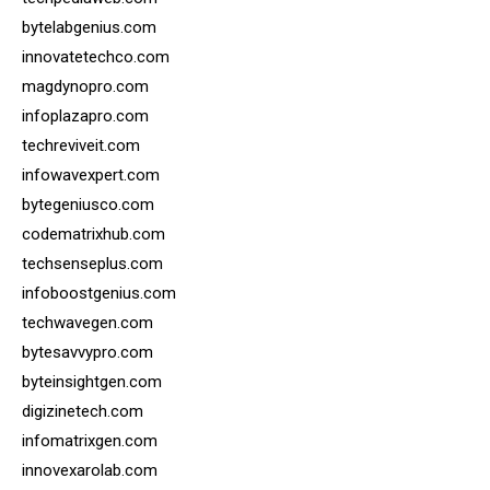
bytelabgenius.com
innovatetechco.com
magdynopro.com
infoplazapro.com
techreviveit.com
infowavexpert.com
bytegeniusco.com
codematrixhub.com
techsenseplus.com
infoboostgenius.com
techwavegen.com
bytesavvypro.com
byteinsightgen.com
digizinetech.com
infomatrixgen.com
innovexarolab.com