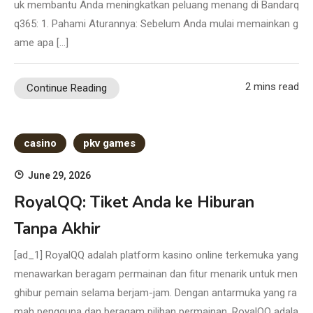
uk membantu Anda meningkatkan peluang menang di Bandarq
q365: 1. Pahami Aturannya: Sebelum Anda mulai memainkan g
ame apa […]
2 mins read
Continue Reading
casino
pkv games
June 29, 2026
RoyalQQ: Tiket Anda ke Hiburan
Tanpa Akhir
[ad_1] RoyalQQ adalah platform kasino online terkemuka yang
menawarkan beragam permainan dan fitur menarik untuk men
ghibur pemain selama berjam-jam. Dengan antarmuka yang ra
mah pengguna dan beragam pilihan permainan, RoyalQQ adala