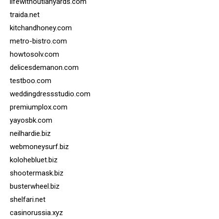
lifewithoutlanyards.com
traida.net
kitchandhoney.com
metro-bistro.com
howtosolv.com
delicesdemanon.com
testboo.com
weddingdressstudio.com
premiumplox.com
yayosbk.com
neilhardie.biz
webmoneysurf.biz
kolohebluet.biz
shootermask.biz
busterwheel.biz
shelfari.net
casinorussia.xyz