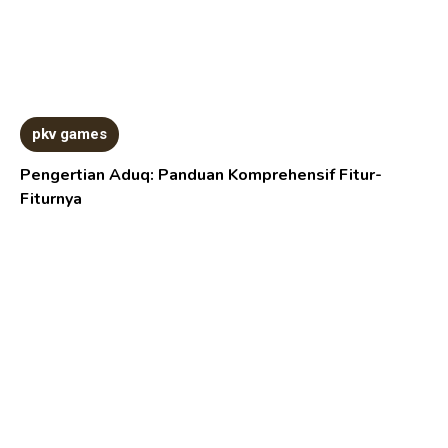
pkv games
Pengertian Aduq: Panduan Komprehensif Fitur-
Fiturnya