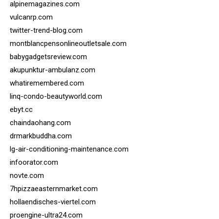
alpinemagazines.com
vulcanrp.com
twitter-trend-blog.com
montblancpensonlineoutletsale.com
babygadgetsreview.com
akupunktur-ambulanz.com
whatiremembered.com
linq-condo-beautyworld.com
ebyt.cc
chaindaohang.com
drmarkbuddha.com
lg-air-conditioning-maintenance.com
infoorator.com
novte.com
7hpizzaeasternmarket.com
hollaendisches-viertel.com
proengine-ultra24.com