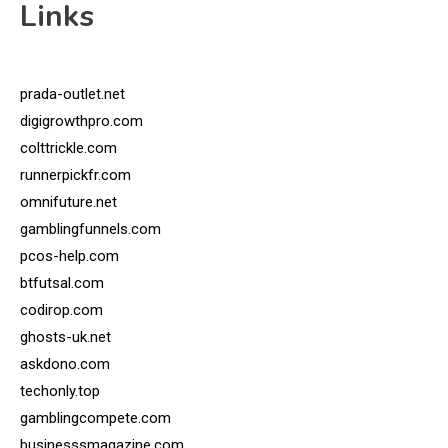
Links
prada-outlet.net
digigrowthpro.com
colttrickle.com
runnerpickfr.com
omnifuture.net
gamblingfunnels.com
pcos-help.com
btfutsal.com
codirop.com
ghosts-uk.net
askdono.com
techonly.top
gamblingcompete.com
businesssmagazine.com