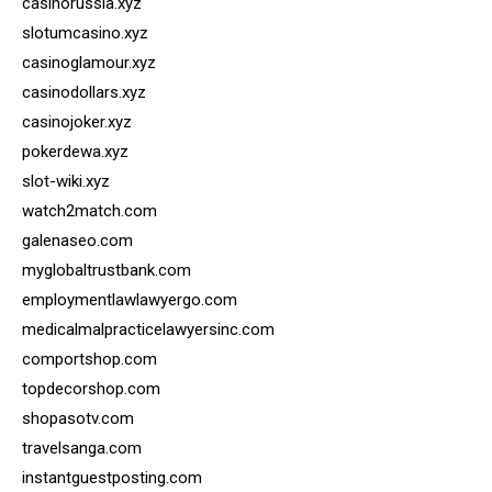
casinorussia.xyz
slotumcasino.xyz
casinoglamour.xyz
casinodollars.xyz
casinojoker.xyz
pokerdewa.xyz
slot-wiki.xyz
watch2match.com
galenaseo.com
myglobaltrustbank.com
employmentlawlawyergo.com
medicalmalpracticelawyersinc.com
comportshop.com
topdecorshop.com
shopasotv.com
travelsanga.com
instantguestposting.com