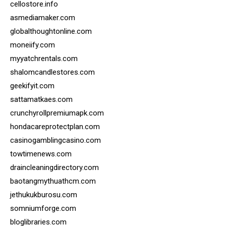
cellostore.info
asmediamaker.com
globalthoughtonline.com
moneiify.com
myyatchrentals.com
shalomcandlestores.com
geekifyit.com
sattamatkaes.com
crunchyrollpremiumapk.com
hondacareprotectplan.com
casinogamblingcasino.com
towtimenews.com
draincleaningdirectory.com
baotangmythuathcm.com
jethukukburosu.com
somniumforge.com
bloglibraries.com