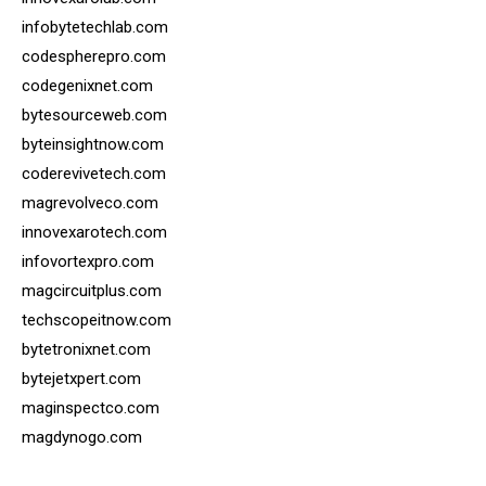
infobytetechlab.com
codespherepro.com
codegenixnet.com
bytesourceweb.com
byteinsightnow.com
coderevivetech.com
magrevolveco.com
innovexarotech.com
infovortexpro.com
magcircuitplus.com
techscopeitnow.com
bytetronixnet.com
bytejetxpert.com
maginspectco.com
magdynogo.com