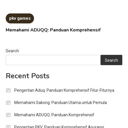
pkv games
Memahami ADUQQ: Panduan Komprehensif
Search
Search
Recent Posts
Pengertian Aduq: Panduan Komprehensif Fitur-Fiturnya
Memahami Sakong: Panduan Utama untuk Pemula
Memahami ADUQQ: Panduan Komprehensif
Pengertian PKV: Panduan Komprehensif Asuransi