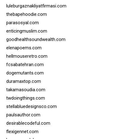
luleburgaznakliyatfirmasi.com
thebapehoodie.com
parasosyal.com
enticingmuslim.com
goodhealthsoundwealth.com
elenapoems.com
hellmouseretro.com
fcsabatehran.com
dogemutants.com
duramaxtop.com
takamasoudia.com
twdoingthings.com
stellabluedesignsco.com
paulsauthor.com
desirablecodeful.com
flexigennet.com