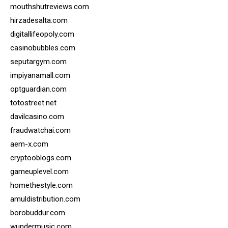
mouthshutreviews.com
hirzadesalta.com
digitallifeopoly.com
casinobubbles.com
seputargym.com
impiyanamall.com
optguardian.com
totostreet.net
davilcasino.com
fraudwatchai.com
aem-x.com
cryptooblogs.com
gameuplevel.com
homethestyle.com
amuldistribution.com
borobuddur.com
wundermusic.com