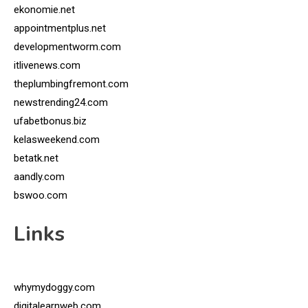
ekonomie.net
appointmentplus.net
developmentworm.com
itlivenews.com
theplumbingfremont.com
newstrending24.com
ufabetbonus.biz
kelasweekend.com
betatk.net
aandly.com
bswoo.com
Links
whymydoggy.com
digitalearnweb.com