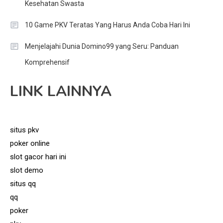
Kesehatan Swasta
10 Game PKV Teratas Yang Harus Anda Coba Hari Ini
Menjelajahi Dunia Domino99 yang Seru: Panduan
Komprehensif
LINK LAINNYA
situs pkv
poker online
slot gacor hari ini
slot demo
situs qq
qq
poker