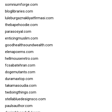
somniumforge.com
bloglibraries.com
luleburgaznakliyatfirmasi.com
thebapehoodie.com
parasosyal.com
enticingmuslim.com
goodhealthsoundwealth.com
elenapoems.com
hellmouseretro.com
fcsabatehran.com
dogemutants.com
duramaxtop.com
takamasoudia.com
twdoingthings.com
stellabluedesignsco.com
paulsauthor.com