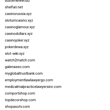
busterwheel.biz
shelfari.net
casinorussia.xyz
slotumcasino.xyz
casinoglamour.xyz
casinodollars.xyz
casinojoker.xyz
pokerdewa.xyz
slot-wiki.xyz
watch2match.com
galenaseo.com
myglobaltrustbank.com
employmentlawlawyergo.com
medicalmalpracticelawyersinc.com
comportshop.com
topdecorshop.com
shopasotv.com