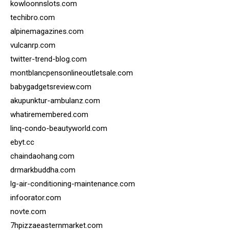
kowloonnslots.com
techibro.com
alpinemagazines.com
vulcanrp.com
twitter-trend-blog.com
montblancpensonlineoutletsale.com
babygadgetsreview.com
akupunktur-ambulanz.com
whatiremembered.com
linq-condo-beautyworld.com
ebyt.cc
chaindaohang.com
drmarkbuddha.com
lg-air-conditioning-maintenance.com
infoorator.com
novte.com
7hpizzaeasternmarket.com