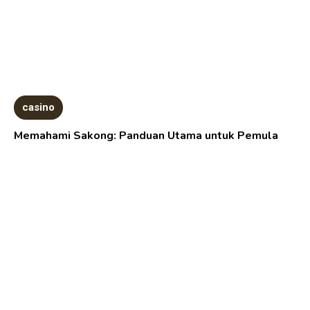
casino
Memahami Sakong: Panduan Utama untuk Pemula