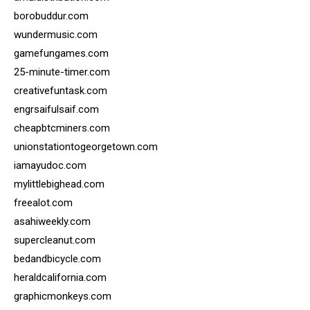
borobuddur.com
wundermusic.com
gamefungames.com
25-minute-timer.com
creativefuntask.com
engrsaifulsaif.com
cheapbtcminers.com
unionstationtogeorgetown.com
iamayudoc.com
mylittlebighead.com
freealot.com
asahiweekly.com
supercleanut.com
bedandbicycle.com
heraldcalifornia.com
graphicmonkeys.com