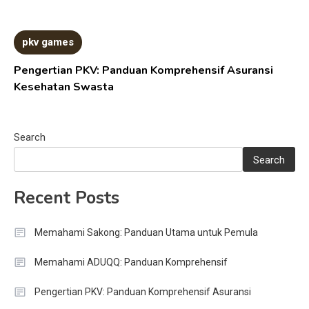
pkv games
Pengertian PKV: Panduan Komprehensif Asuransi
Kesehatan Swasta
Search
Search
Recent Posts
Memahami Sakong: Panduan Utama untuk Pemula
Memahami ADUQQ: Panduan Komprehensif
Pengertian PKV: Panduan Komprehensif Asuransi