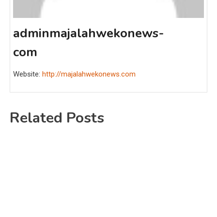
adminmajalahwekonews-
com
Website:
http://majalahwekonews.com
Related Posts