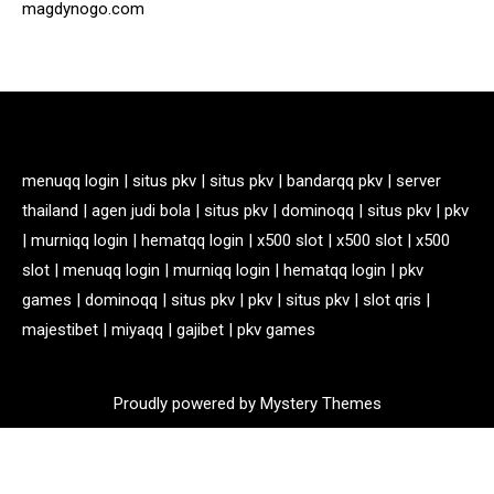
magdynogo.com
menuqq login
|
situs pkv
|
situs pkv
|
bandarqq pkv
|
server
thailand
|
agen judi bola
|
situs pkv
|
dominoqq
|
situs pkv
|
pkv
|
murniqq login
|
hematqq login
|
x500 slot
|
x500 slot
|
x500
slot
|
menuqq login
|
murniqq login
|
hematqq login
|
pkv
games
|
dominoqq
|
situs pkv
|
pkv
|
situs pkv
|
slot qris
|
majestibet
|
miyaqq
|
gajibet
|
pkv games
Proudly powered by Mystery Themes