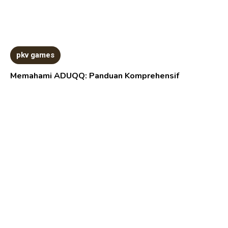
pkv games
Memahami ADUQQ: Panduan Komprehensif