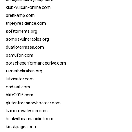
klub-vulcan-online.com
breitkamp.com
tripleyresidence.com
softtorrents.org
somosvulnerables.org
duatloterrassa.com
pamufon.com
porscheperformancedrive.com
tamethekraken.org
lutzinator.com
ondasrl.com
blife2016.com
glutenfreesnowboarder.com
lizmorrowdesign.com
healwithcannabidiol.com
kioskpages.com