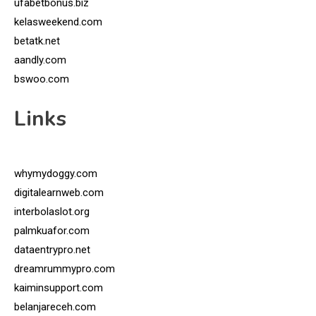
ufabetbonus.biz
kelasweekend.com
betatk.net
aandly.com
bswoo.com
Links
whymydoggy.com
digitalearnweb.com
interbolaslot.org
palmkuafor.com
dataentrypro.net
dreamrummypro.com
kaiminsupport.com
belanjareceh.com