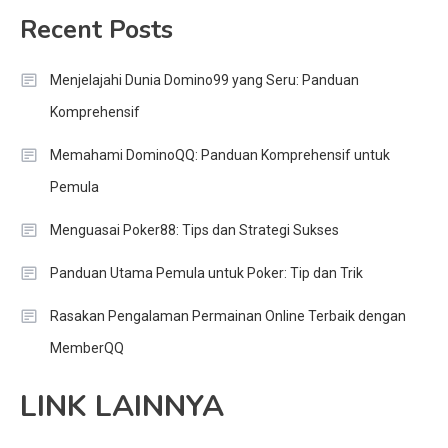
Recent Posts
Menjelajahi Dunia Domino99 yang Seru: Panduan
Komprehensif
Memahami DominoQQ: Panduan Komprehensif untuk
Pemula
Menguasai Poker88: Tips dan Strategi Sukses
Panduan Utama Pemula untuk Poker: Tip dan Trik
Rasakan Pengalaman Permainan Online Terbaik dengan
MemberQQ
LINK LAINNYA