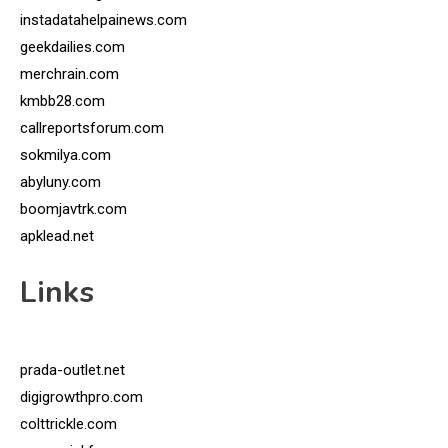
instadatahelpainews.com
geekdailies.com
merchrain.com
kmbb28.com
callreportsforum.com
sokmilya.com
abyluny.com
boomjavtrk.com
apklead.net
Links
prada-outlet.net
digigrowthpro.com
colttrickle.com