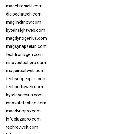
magchronicle.com
digipediatech.com
maglinkitnow.com
byteinsightweb.com
magdynogenius.com
magsynapselab.com
techtronixgen.com
innovextechpro.com
magcircuitweb.com
techscopexpert.com
techpediaweb.com
bytelabgenius.com
innovatetechco.com
magdynopro.com
infoplazapro.com
techreviveit.com