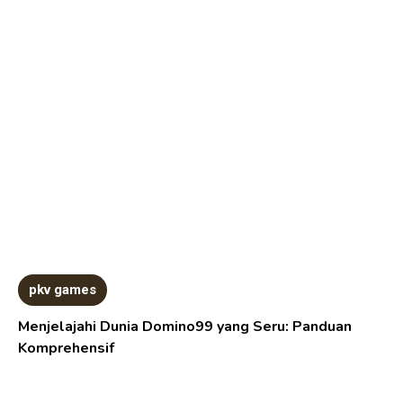
pkv games
Menjelajahi Dunia Domino99 yang Seru: Panduan
Komprehensif