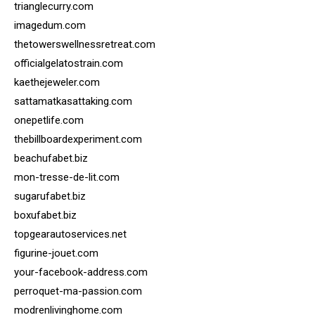
trianglecurry.com
imagedum.com
thetowerswellnessretreat.com
officialgelatostrain.com
kaethejeweler.com
sattamatkasattaking.com
onepetlife.com
thebillboardexperiment.com
beachufabet.biz
mon-tresse-de-lit.com
sugarufabet.biz
boxufabet.biz
topgearautoservices.net
figurine-jouet.com
your-facebook-address.com
perroquet-ma-passion.com
modrenlivinghome.com