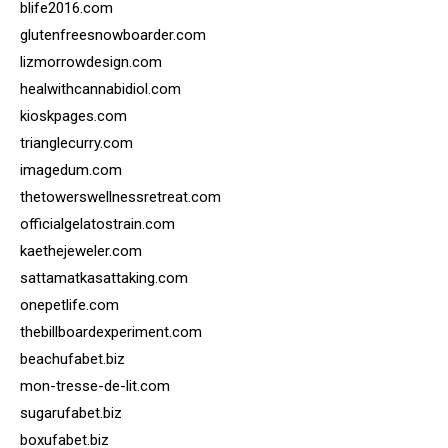
blife2016.com
glutenfreesnowboarder.com
lizmorrowdesign.com
healwithcannabidiol.com
kioskpages.com
trianglecurry.com
imagedum.com
thetowerswellnessretreat.com
officialgelatostrain.com
kaethejeweler.com
sattamatkasattaking.com
onepetlife.com
thebillboardexperiment.com
beachufabet.biz
mon-tresse-de-lit.com
sugarufabet.biz
boxufabet.biz