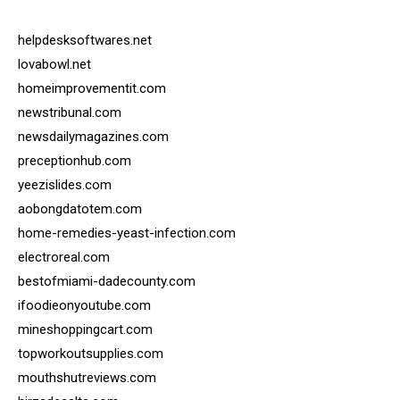
helpdesksoftwares.net
lovabowl.net
homeimprovementit.com
newstribunal.com
newsdailymagazines.com
preceptionhub.com
yeezislides.com
aobongdatotem.com
home-remedies-yeast-infection.com
electroreal.com
bestofmiami-dadecounty.com
ifoodieonyoutube.com
mineshoppingcart.com
topworkoutsupplies.com
mouthshutreviews.com