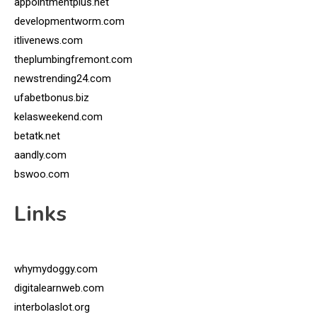
appointmentplus.net
developmentworm.com
itlivenews.com
theplumbingfremont.com
newstrending24.com
ufabetbonus.biz
kelasweekend.com
betatk.net
aandly.com
bswoo.com
Links
whymydoggy.com
digitalearnweb.com
interbolaslot.org