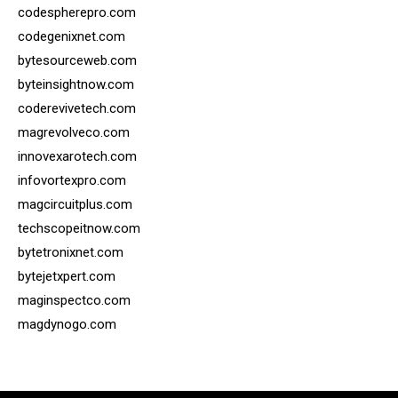
codespherepro.com
codegenixnet.com
bytesourceweb.com
byteinsightnow.com
coderevivetech.com
magrevolveco.com
innovexarotech.com
infovortexpro.com
magcircuitplus.com
techscopeitnow.com
bytetronixnet.com
bytejetxpert.com
maginspectco.com
magdynogo.com