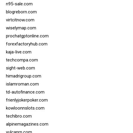
n95-sale.com
blogreborn.com
virtcitnow.com
wiselymap.com
prochatgptonline.com
forexfactoryhub.com
kaja-live.com
techcompa.com
sight-web.com
himadrigroup.com
islamroman.com
td-autofinance.com
frienlyjokerpoker.com
kowloonnslots.com
techibro.com
alpinemagazines.com
vulcanrp.com