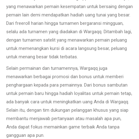
yang menawarkan pemain kesempatan untuk bersaing dengan
pemain lain demi mendapatkan hadiah uang tunai yang besar.
Dari freeroll harian hingga turnamen bergaransi mingguan,
selalu ada turnamen yang diadakan di Wargaqq. Ditambah lagi,
dengan turnamen satelit yang menawarkan pemain peluang
untuk memenangkan kursi di acara langsung besar, peluang
untuk menang besar tidak terbatas.
Selain permainan dan turnamennya, Wargaqq juga
menawarkan berbagai promosi dan bonus untuk memberi
penghargaan kepada para pemainnya. Dari bonus sambutan
untuk pemain baru hingga hadiah loyalitas untuk pemain tetap,
ada banyak cara untuk meningkatkan uang Anda di Wargaqq.
Selain itu, dengan tim dukungan pelanggan khusus yang siap
membantu menjawab pertanyaan atau masalah apa pun,
Anda dapat fokus memainkan game terbaik Anda tanpa
gangguan apa pun.