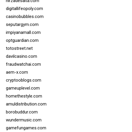
hirzadesalta.com
digitallifeopoly.com
casinobubbles.com
seputargym.com
impiyanamall.com
optguardian.com
totostreet.net
davilcasino.com
fraudwatchai.com
aem-x.com
cryptooblogs.com
gameuplevel.com
homethestyle.com
amuldistribution.com
borobuddur.com
wundermusic.com
gamefungames.com