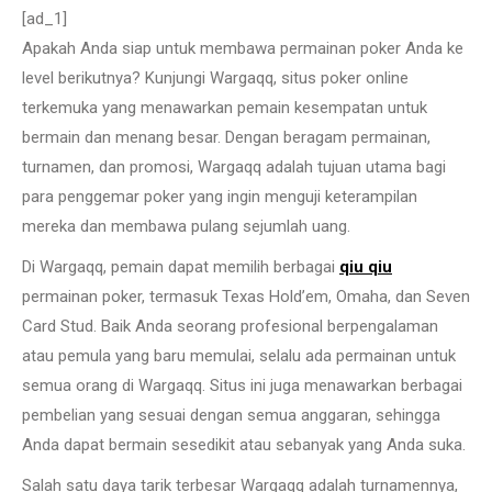
[ad_1]
Apakah Anda siap untuk membawa permainan poker Anda ke
level berikutnya? Kunjungi Wargaqq, situs poker online
terkemuka yang menawarkan pemain kesempatan untuk
bermain dan menang besar. Dengan beragam permainan,
turnamen, dan promosi, Wargaqq adalah tujuan utama bagi
para penggemar poker yang ingin menguji keterampilan
mereka dan membawa pulang sejumlah uang.
Di Wargaqq, pemain dapat memilih berbagai
qiu qiu
permainan poker, termasuk Texas Hold’em, Omaha, dan Seven
Card Stud. Baik Anda seorang profesional berpengalaman
atau pemula yang baru memulai, selalu ada permainan untuk
semua orang di Wargaqq. Situs ini juga menawarkan berbagai
pembelian yang sesuai dengan semua anggaran, sehingga
Anda dapat bermain sesedikit atau sebanyak yang Anda suka.
Salah satu daya tarik terbesar Wargaqq adalah turnamennya,