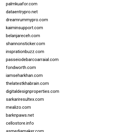
palmkuafor.com
dataentrypro.net
dreamrummypro.com
kaiminsupport.com
belanjareceh.com
shannonsticker.com
insprationbuzz.com
passeiodebarcoarraial.com
fondworth.com
iamseharkhan.com
thelatestkhabrain.com
digitaldesignproperties.com
sarkariresultex.com
mealizo.com
barknpaws.net
cellostore.info
asmediamaker.com