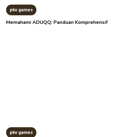
pkv games
Memahami ADUQQ: Panduan Komprehensif
pkv games