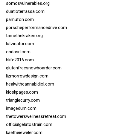
somosvulnerables.org
duatloterrassa.com
pamufon.com
porscheperformancedrive.com
tamethekraken.org
lutzinator.com
ondasrl.com
blife2016.com
glutenfreesnowboarder.com
lizmorrowdesign.com
healwithcannabidiol.com
kioskpages.com
trianglecurry.com
imagedum.com
thetowerswellnessretreat.com
officialgelatostrain.com
kaethejeweler.com