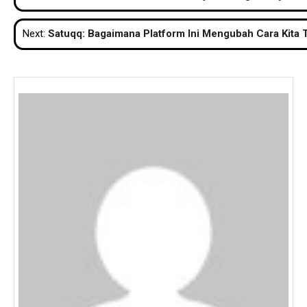
navigation
Next:
Satuqq: Bagaimana Platform Ini Mengubah Cara Kita