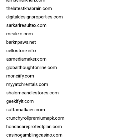
thelatestkhabrain.com
digitaldesignproperties.com
sarkariresultex.com
mealizo.com
barknpaws.net
cellostore.info
asmediamaker.com
globalthoughtonline.com
moneiify.com
myyatchrentals.com
shalomcandlestores.com
geekifyit.com
sattamatkaes.com
crunchyrollpremiumapk.com
hondacareprotectplan.com
casinogamblingcasino.com