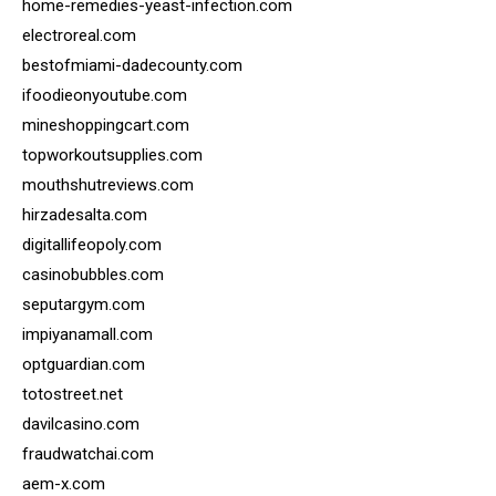
home-remedies-yeast-infection.com
electroreal.com
bestofmiami-dadecounty.com
ifoodieonyoutube.com
mineshoppingcart.com
topworkoutsupplies.com
mouthshutreviews.com
hirzadesalta.com
digitallifeopoly.com
casinobubbles.com
seputargym.com
impiyanamall.com
optguardian.com
totostreet.net
davilcasino.com
fraudwatchai.com
aem-x.com