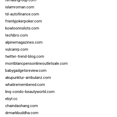
islamroman.com
td-autofinance.com
frienlyjokerpoker.com
kowloonnslots.com
techibro.com
alpinemagazines.com
vulcanrp.com
twitter-trend-blog.com
montblancpensonlineoutletsale.com
babygadgetsreview.com
akupunktur-ambulanz.com
whatiremembered.com
linq-condo-beautyworld.com
ebyt.cc
chaindaohang.com
drmarkbuddha.com