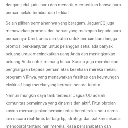
dengan judul-judul baru dan menarik, memastikan bahwa para
pemain selalu terhibur dan terlibat.
Selain pilihan permainannya yang beragam, JaguarQQ juga
menawarkan promosi dan bonus yang melimpah kepada para
pemainnya. Dari bonus sambutan untuk pemain baru hingga
promosi berkelanjutan untuk pelanggan setia, ada banyak
peluang untuk meningkatkan uang Anda dan meningkatkan
peluang Anda untuk menang besar. Kasino juga memberikan
penghargaan kepada pemain atas kesetiaan mereka melalui
program VIPnya, yang menawarkan fasilitas dan keuntungan
eksklusif bagi mereka yang bermain secara teratur.
Namun mungkin daya tarik terbesar JaguarQQ adalah
komunitas pemainnya yang dinamis dan aktif. Fitur obrolan
kasino memungkinkan pemain untuk berinteraksi satu sama
lain secara real-time, berbagi tip, strategi, dan bahkan sekadar
mengobrol tentang hari mereka. Rasa persahabatan dan