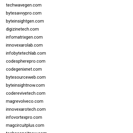
techwavegen.com
bytesavvypro.com
byteinsightgen.com
digizinetech.com
infomatrixgen.com
innovexarolab.com
infobytetechlab.com
codespherepro.com
codegenixnet.com
bytesourceweb.com
byteinsightnow.com
coderevivetech.com
magrevolveco.com
innovexarotech.com
infovortexpro.com
magcircuitplus.com