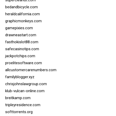
bedandbicycle.com
heraldcalifornia.com
graphicmonkeys.com
gamepixies.com
drawneastart.com
fasthokislot88.com
safecasinotips.com
jackpotchips.com
proelitesoftware.com
allcustomercarenumbers.com
familyblogger.xyz
chrisjohnslawgroup.com
klub-vulcan-online.com
breitkamp.com
tripleyresidence.com
softtorrents.org