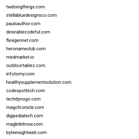
twdoingthings.com
stellabluedesignsco.com
paulsauthor.com
desirablecodeful.com
flexigennet.com
heronameclub.com
medmarket.io
outdoortablez.com
infotomy.com
healthysupplementsolution.com
codespottech.com
techdynogo.com
magchronicle.com
digipediatech.com
maglinkitnow.com
byteinsightweb.com