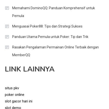
Memahami DominoQQ: Panduan Komprehensif untuk
Pemula
Menguasai Poker88: Tips dan Strategi Sukses
Panduan Utama Pemula untuk Poker: Tip dan Trik
Rasakan Pengalaman Permainan Online Terbaik dengan
MemberQQ
LINK LAINNYA
situs pkv
poker online
slot gacor hari ini
slot demo