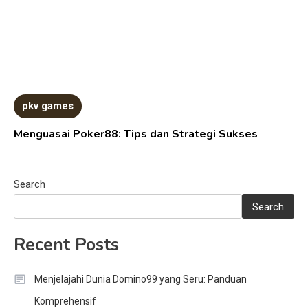
pkv games
Menguasai Poker88: Tips dan Strategi Sukses
Search
Search
Recent Posts
Menjelajahi Dunia Domino99 yang Seru: Panduan
Komprehensif