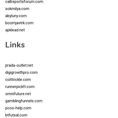
callreportsforum.com
sokmilya.com
abyluny.com
boomjavtrk.com
apklead.net
Links
prada-outlet.net
digigrowthpro.com
colttrickle.com
runnerpickfr.com
omnifuture.net
gamblingfunnels.com
pcos-help.com
btfutsal.com