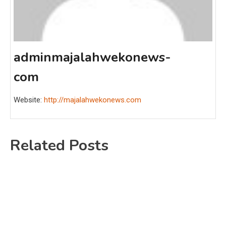
adminmajalahwekonews-
com
Website:
http://majalahwekonews.com
Related Posts