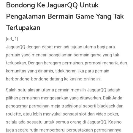
Bondong Ke JaguarQQ Untuk
Pengalaman Bermain Game Yang Tak
Terlupakan
[ad_1]
JaguarQQ dengan cepat menjadi tujuan utama bagi para
pemain yang mencari pengalaman bermain game yang tak
terlupakan. Dengan beragam permainan, promosi menarik, dan
komunitas yang dinamis, tidak heran jika para pemain
berbondong-bondong datang ke kasino online ini.
Salah satu alasan utama pemain memilih JaguarQQ adalah
pilihan permainan mengesankan yang ditawarkan. Baik Anda
penggemar permainan meja tradisional seperti blackjack dan
roulette, atau lebih menyukai sensasi slot dan video poker,
selalu ada sesuatu untuk semua orang di JaguarQQ. Kasino
juga secara rutin memperbarui perpustakaan permainannya