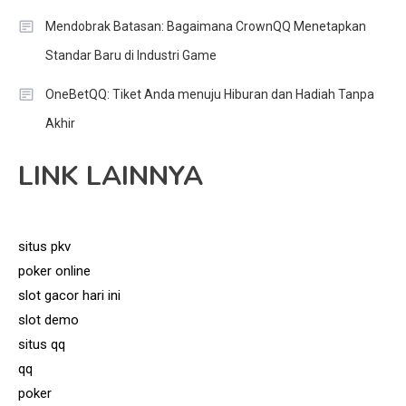
Mendobrak Batasan: Bagaimana CrownQQ Menetapkan
Standar Baru di Industri Game
OneBetQQ: Tiket Anda menuju Hiburan dan Hadiah Tanpa
Akhir
LINK LAINNYA
situs pkv
poker online
slot gacor hari ini
slot demo
situs qq
qq
poker