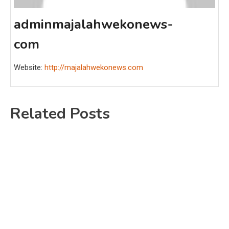
adminmajalahwekonews-
com
Website:
http://majalahwekonews.com
Related Posts