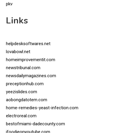
pkv
Links
helpdesksoftwares.net
lovabowl.net
homeimprovementit.com
newstribunal.com
newsdailymagazines.com
preceptionhub.com
yeezislides.com
aobongdatotem.com
home-remedies-yeast-infection.com
electroreal.com
bestofmiami-dadecounty.com
ifoodieonyoutube.com