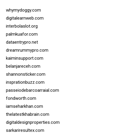
whymydoggy.com
digitalearnweb.com
interbolaslot.org
palmkuafor.com
dataentrypro.net
dreamrummypro.com
kaiminsupport.com
belanjareceh.com
shannonsticker.com
insprationbuzz.com
passeiodebarcoarraial.com
fondworth.com
iamseharkhan.com
thelatestkhabrain.com
digitaldesignproperties.com
sarkariresultex.com