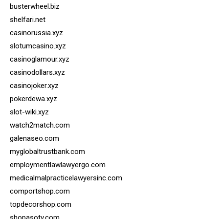
busterwheel.biz
shelfari.net
casinorussia.xyz
slotumcasino.xyz
casinoglamour.xyz
casinodollars.xyz
casinojoker.xyz
pokerdewa.xyz
slot-wiki.xyz
watch2match.com
galenaseo.com
myglobaltrustbank.com
employmentlawlawyergo.com
medicalmalpracticelawyersinc.com
comportshop.com
topdecorshop.com
shopasotv.com