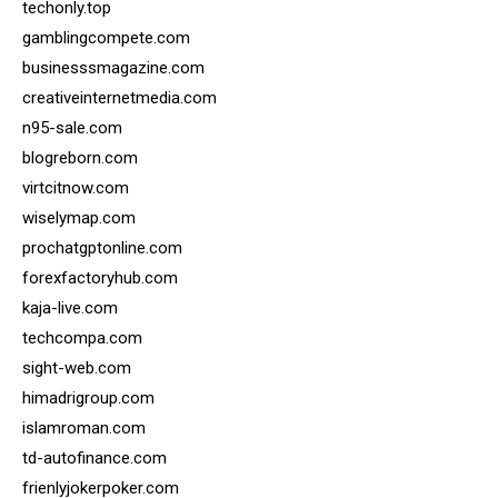
techonly.top
gamblingcompete.com
businesssmagazine.com
creativeinternetmedia.com
n95-sale.com
blogreborn.com
virtcitnow.com
wiselymap.com
prochatgptonline.com
forexfactoryhub.com
kaja-live.com
techcompa.com
sight-web.com
himadrigroup.com
islamroman.com
td-autofinance.com
frienlyjokerpoker.com