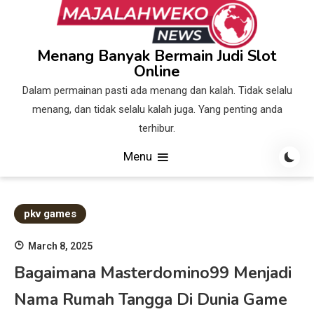
Skip
to
content
Menang Banyak Bermain Judi Slot
Online
Dalam permainan pasti ada menang dan kalah. Tidak selalu
menang, dan tidak selalu kalah juga. Yang penting anda
terhibur.
Menu
pkv games
March 8, 2025
Bagaimana Masterdomino99 Menjadi
Nama Rumah Tangga Di Dunia Game