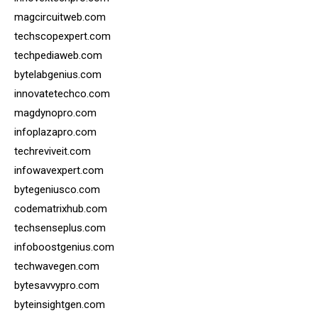
magcircuitweb.com
techscopexpert.com
techpediaweb.com
bytelabgenius.com
innovatetechco.com
magdynopro.com
infoplazapro.com
techreviveit.com
infowavexpert.com
bytegeniusco.com
codematrixhub.com
techsenseplus.com
infoboostgenius.com
techwavegen.com
bytesavvypro.com
byteinsightgen.com