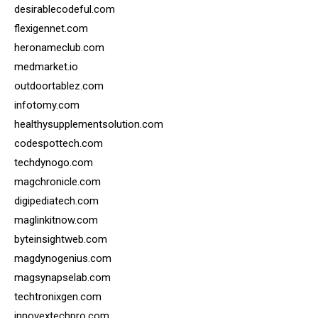
desirablecodeful.com
flexigennet.com
heronameclub.com
medmarket.io
outdoortablez.com
infotomy.com
healthysupplementsolution.com
codespottech.com
techdynogo.com
magchronicle.com
digipediatech.com
maglinkitnow.com
byteinsightweb.com
magdynogenius.com
magsynapselab.com
techtronixgen.com
innovextechpro.com