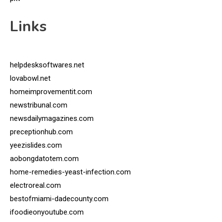
Links
helpdesksoftwares.net
lovabowl.net
homeimprovementit.com
newstribunal.com
newsdailymagazines.com
preceptionhub.com
yeezislides.com
aobongdatotem.com
home-remedies-yeast-infection.com
electroreal.com
bestofmiami-dadecounty.com
ifoodieonyoutube.com