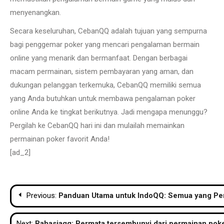
menyenangkan.
Secara keseluruhan, CebanQQ adalah tujuan yang sempurna
bagi penggemar poker yang mencari pengalaman bermain
online yang menarik dan bermanfaat. Dengan berbagai
macam permainan, sistem pembayaran yang aman, dan
dukungan pelanggan terkemuka, CebanQQ memiliki semua
yang Anda butuhkan untuk membawa pengalaman poker
online Anda ke tingkat berikutnya. Jadi mengapa menunggu?
Pergilah ke CebanQQ hari ini dan mulailah memainkan
permainan poker favorit Anda!
[ad_2]
Post
Previous:
Panduan Utama untuk IndoQQ: Semua yang Per
navigation
Next:
Rahasiaqq: Permata tersembunyi dari permainan poke