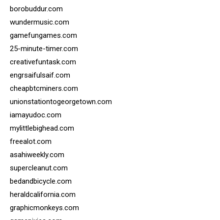
borobuddur.com
wundermusic.com
gamefungames.com
25-minute-timer.com
creativefuntask.com
engrsaifulsaif.com
cheapbtcminers.com
unionstationtogeorgetown.com
iamayudoc.com
mylittlebighead.com
freealot.com
asahiweekly.com
supercleanut.com
bedandbicycle.com
heraldcalifornia.com
graphicmonkeys.com