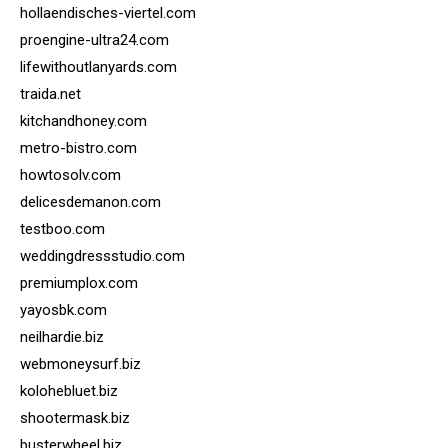
hollaendisches-viertel.com
proengine-ultra24.com
lifewithoutlanyards.com
traida.net
kitchandhoney.com
metro-bistro.com
howtosolv.com
delicesdemanon.com
testboo.com
weddingdressstudio.com
premiumplox.com
yayosbk.com
neilhardie.biz
webmoneysurf.biz
kolohebluet.biz
shootermask.biz
busterwheel.biz