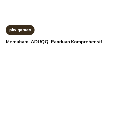
pkv games
Memahami ADUQQ: Panduan Komprehensif