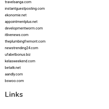
travelsanga.com
instantguestposting.com
ekonomie.net
appointmentplus.net
developmentworm.com
itlivenews.com
theplumbingfremont.com
newstrending24.com
ufabetbonus.biz
kelasweekend.com
betatk.net
aandly.com
bswoo.com
Links