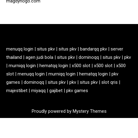
magdynogo.com
menuqq login
|
situs pkv
|
situs pkv
|
bandarqq pkv
|
server
thailand
|
agen judi bola
|
situs pkv
|
dominoqq
|
situs pkv
|
pkv
|
murniqq login
|
hematqq login
|
x500 slot
|
x500 slot
|
x500
slot
|
menuqq login
|
murniqq login
|
hematqq login
|
pkv
games
|
dominoqq
|
situs pkv
|
pkv
|
situs pkv
|
slot qris
|
majestibet
|
miyaqq
|
gajibet
|
pkv games
Proudly powered by Mystery Themes