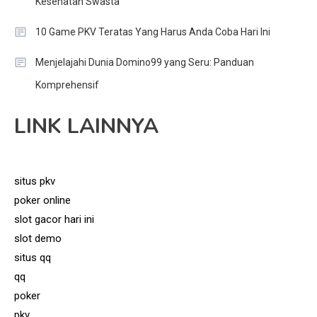
Kesehatan Swasta
10 Game PKV Teratas Yang Harus Anda Coba Hari Ini
Menjelajahi Dunia Domino99 yang Seru: Panduan
Komprehensif
LINK LAINNYA
situs pkv
poker online
slot gacor hari ini
slot demo
situs qq
qq
poker
pkv