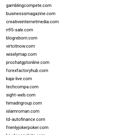
gamblingcompete.com
businesssmagazine.com
creativeinternetmedia.com
n95-sale.com
blogreborn.com
virtcitnow.com
wiselymap.com
prochatgptonline.com
forexfactoryhub.com
kaja-live.com
techcompa.com
sight-web.com
himadrigroup.com
islamroman.com
td-autofinance.com
frienlyjokerpoker.com