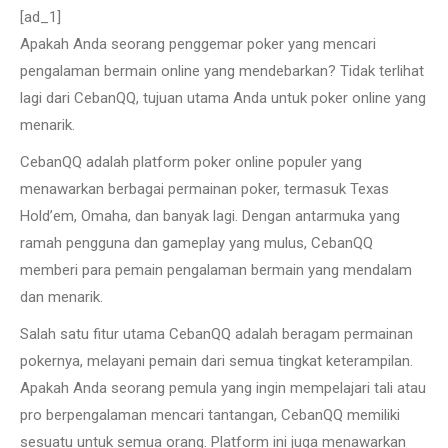
[ad_1]
Apakah Anda seorang penggemar poker yang mencari
pengalaman bermain online yang mendebarkan? Tidak terlihat
lagi dari CebanQQ, tujuan utama Anda untuk poker online yang
menarik.
CebanQQ adalah platform poker online populer yang
menawarkan berbagai permainan poker, termasuk Texas
Hold’em, Omaha, dan banyak lagi. Dengan antarmuka yang
ramah pengguna dan gameplay yang mulus, CebanQQ
memberi para pemain pengalaman bermain yang mendalam
dan menarik.
Salah satu fitur utama CebanQQ adalah beragam permainan
pokernya, melayani pemain dari semua tingkat keterampilan.
Apakah Anda seorang pemula yang ingin mempelajari tali atau
pro berpengalaman mencari tantangan, CebanQQ memiliki
sesuatu untuk semua orang. Platform ini juga menawarkan