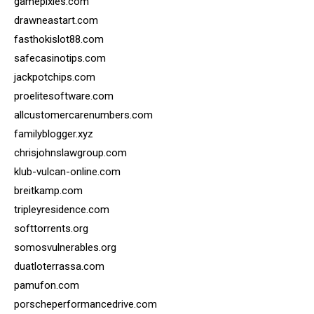
gamepixies.com
drawneastart.com
fasthokislot88.com
safecasinotips.com
jackpotchips.com
proelitesoftware.com
allcustomercarenumbers.com
familyblogger.xyz
chrisjohnslawgroup.com
klub-vulcan-online.com
breitkamp.com
tripleyresidence.com
softtorrents.org
somosvulnerables.org
duatloterrassa.com
pamufon.com
porscheperformancedrive.com