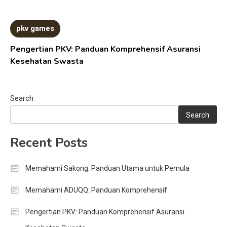
pkv games
Pengertian PKV: Panduan Komprehensif Asuransi
Kesehatan Swasta
Search
Search
Recent Posts
Memahami Sakong: Panduan Utama untuk Pemula
Memahami ADUQQ: Panduan Komprehensif
Pengertian PKV: Panduan Komprehensif Asuransi