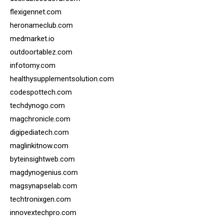
flexigennet.com
heronameclub.com
medmarket.io
outdoortablez.com
infotomy.com
healthysupplementsolution.com
codespottech.com
techdynogo.com
magchronicle.com
digipediatech.com
maglinkitnow.com
byteinsightweb.com
magdynogenius.com
magsynapselab.com
techtronixgen.com
innovextechpro.com