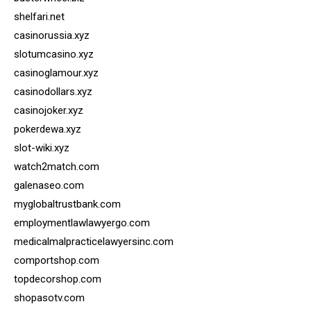
shelfari.net
casinorussia.xyz
slotumcasino.xyz
casinoglamour.xyz
casinodollars.xyz
casinojoker.xyz
pokerdewa.xyz
slot-wiki.xyz
watch2match.com
galenaseo.com
myglobaltrustbank.com
employmentlawlawyergo.com
medicalmalpracticelawyersinc.com
comportshop.com
topdecorshop.com
shopasotv.com